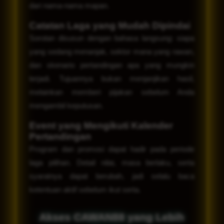
dari nama-nama mapan.
Catatan Laga yang Mudah Dipindai
Sorotan disusun dengan bahasa langsung: siapa
yang sedang menanjak, sektor mana yang rawan,
dan skenario pertandingan apa yang mungkin
terjadi. Tujuannya bukan menjanjikan hasil,
melainkan memberi pijakan sebelum Anda
mengambil keputusan.
Event yang Mengikuti Kalender
Pertandingan
Program dan promosi dapat hadir pada periode
laga pilihan. Detail nilai, masa berlaku, serta
syaratnya dapat berubah, jadi selalu baca
ketentuan aktif sebelum ikut serta.
Akses CAWAN88 yang Lebih