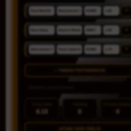
×
×
×
+ TAMBAH PERTANDINGAN
TOTAL ODDS
TARUHAN
POTENSI MENAN
6.13
0
0
HITUNG ODDS PARLAY