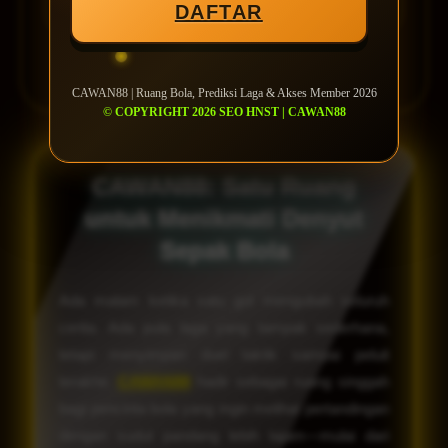
DAFTAR
AGEN PIALA DUNIA &
CAWAN88
© 2026
CAWAN88 | Ruang Bola, Prediksi Laga & Akses Member 2026
© COPYRIGHT 2026 SEO HNST | CAWAN88
CAWAN88: Satu Ruang
untuk Menikmati Denyut
Sepak Bola
Ada malam ketika satu gol mengubah seluruh
cerita. Ada pula laga yang tampak sederhana,
tetapi menyimpan duel taktik sampai peluit
terakhir.
CAWAN88
hadir sebagai ruang singgah
bagi pencinta bola yang ingin melihat pertandingan
dengan sudut pandang lebih tajam—mulai dari