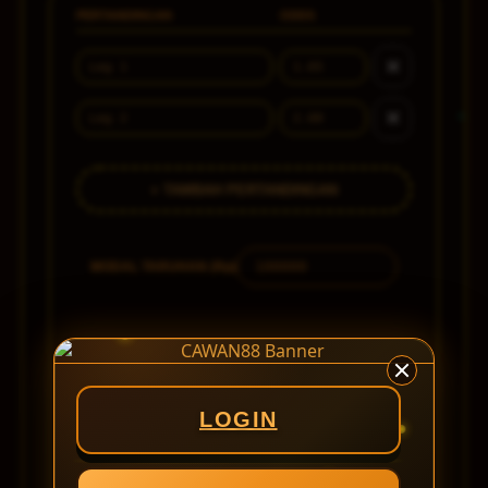
PERTANDINGAN
ODDS
✕
✕
+ TAMBAH PERTANDINGAN
MODAL TARUHAN (Rp)
Jumlah Leg
2
Total Odds
3.30
LOGIN
POTENSI MENANG
Rp 330.000
Profit Bersih
Rp 230.000