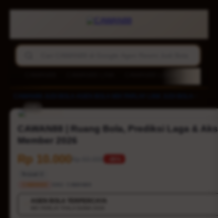
CAWAN88
CAWAN88 LINK
CAWAN88 LOGIN
AGEN B
CAWAN88
-
JUDI BOLA
-
AGEN BOLA
-
MIX PARLAY
-
LINK JUDI BOLA
-
CAWAN88 | Ruang Bola, Prediksi Laga & Akses Member 2026
1/6
CAWAN88 | Ruang Bola, Prediksi Laga & Ak
Member 2026
Rp 10.000
Rp 50.000
-88%
Terjual 2
CAWAN88
SKU:
CAWAN88
AGEN BOLA TERPERCAYA
💳
MIX PARLAY PIALA DUNIA 2026