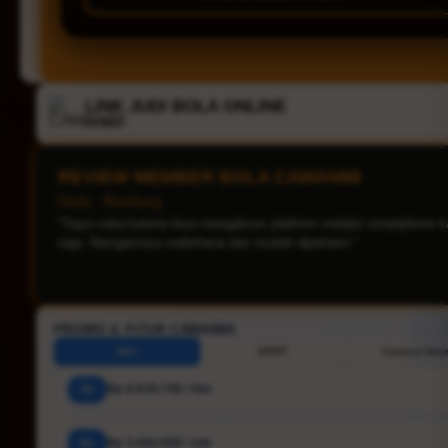
LINK JUDI BOLA ONLINE
Verified
REVIEW MEMBER BOLA CAWAN88
Agung - Tandem
"Proses login sangat cepat dan tampilannya mudah digunakan. Say
selalu mendapatkan informasi terbaru mengenai pertandingan sepa
dunia."
PROMO & FITUR CAWAN88
HDC
HT/FT
Correct Sco
3x
Rp 6.929.700 / bln
6x
Rp 3.464.900 / bln